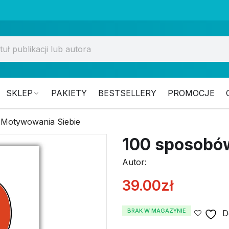
SKLEP
PAKIETY
BESTSELLERY
PROMOCJE
Motywowania Siebie
100 sposobó
Autor:
39.00
zł
BRAK W MAGAZYNIE
D