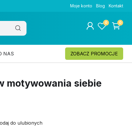
Moje konto
Blog
Kontakt
0
0
O NAS
ZOBACZ PROMOCJE
w motywowania siebie
odaj do ulubionych