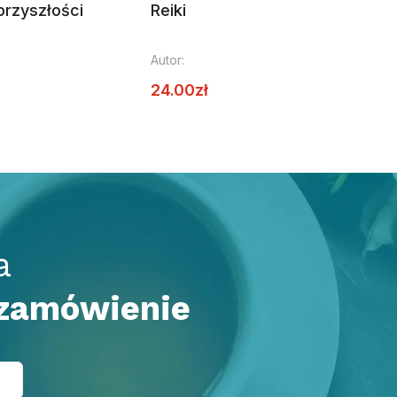
przyszłości
Reiki
AB
em
Autor:
Aut
24.00
zł
27
a
 zamówienie