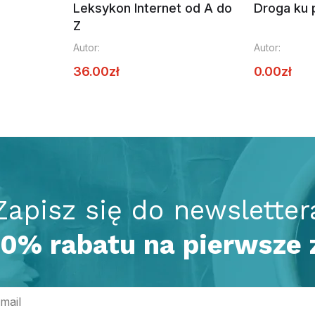
Leksykon Internet od A do
Droga ku 
Z
Autor:
Autor:
36.00
zł
0.00
zł
Zapisz się do newsletter
 10% rabatu na pierwsze