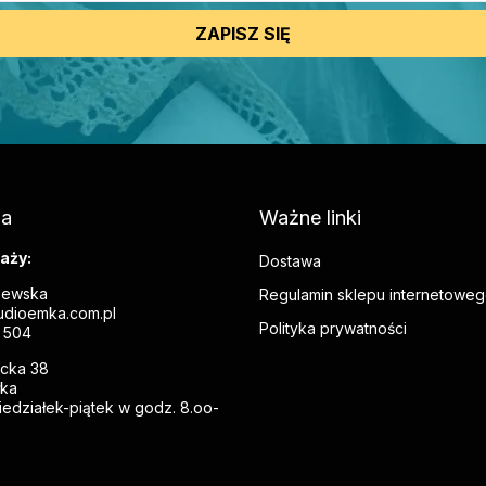
ZAPISZ SIĘ
ia
Ważne linki
aży:
Dostawa
zewska
Regulamin sklepu internetowe
dioemka.com.pl
Polityka prywatności
 504
ecka 38
łka
edziałek-piątek w godz. 8.oo-