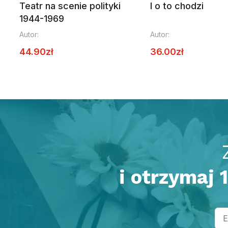
Teatr na scenie polityki
I o to chodzi
1944-1969
Autor:
Autor:
44.90
zł
36.00
zł
i otrzymaj