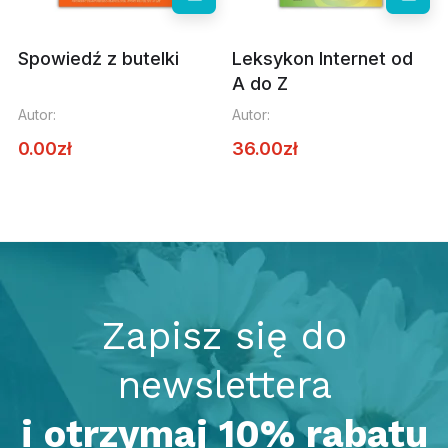
Spowiedź z butelki
Leksykon Internet od
A do Z
Autor:
Autor:
0.00
zł
36.00
zł
Zapisz się do
newslettera
i otrzymaj 10% rabatu