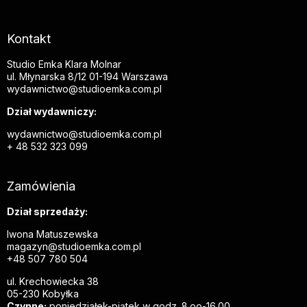
Kontakt
Studio Emka Klara Molnar
ul. Młynarska 8/12 01-194 Warszawa
wydawnictwo@studioemka.com.pl
Dział wydawniczy:
wydawnictwo@studioemka.com.pl
+ 48 532 323 099
Zamówienia
Dział sprzedaży:
Iwona Matuszewska
magazyn@studioemka.com.pl
+48 507 780 504
ul. Krechowiecka 38
05-230 Kobyłka
Czynne:
poniedziałek-piątek w godz. 8.oo-16.00