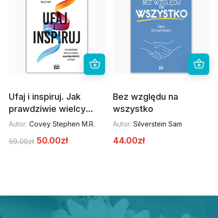
Ufaj i inspiruj. Jak
Bez względu na
prawdziwie wielcy
wszystko
przywódcy wyzwalają
Autor:
Covey Stephen M.R.
Autor:
Silverstein Sam
wielkość w innych
50.00
zł
44.00
zł
59.00
zł